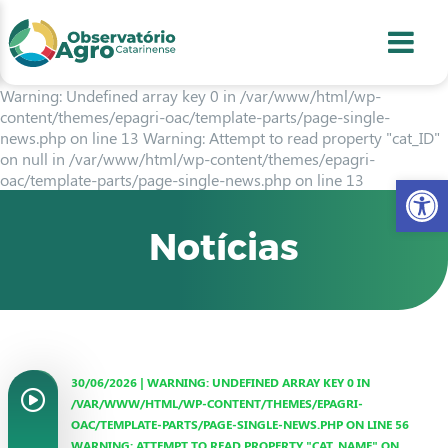
conteúdo
1
menu
2
usca
3
odapé
4
Warning: Undefined array key 0 in /var/www/html/wp-
content/themes/epagri-oac/template-parts/page-single-
news.php on line 13 Warning: Attempt to read property "cat_ID"
on null in /var/www/html/wp-content/themes/epagri-
Abr
oac/template-parts/page-single-news.php on line 13
Notícias
30/06/2026 | WARNING: UNDEFINED ARRAY KEY 0 IN
/VAR/WWW/HTML/WP-CONTENT/THEMES/EPAGRI-
OAC/TEMPLATE-PARTS/PAGE-SINGLE-NEWS.PHP ON LINE 56
WARNING: ATTEMPT TO READ PROPERTY "CAT_NAME" ON